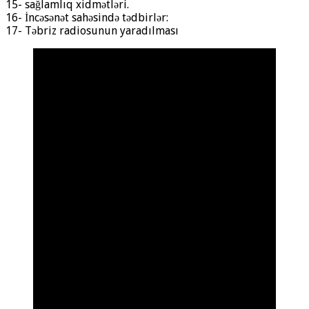
15- sağlamlıq xidmətləri.
16- İncəsənət sahəsində tədbirlər:
17- Təbriz radiosunun yaradılması