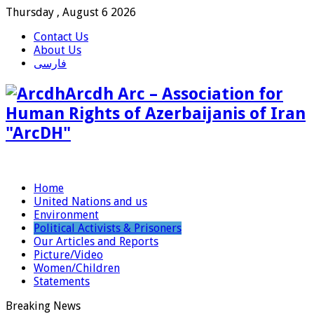
Thursday , August 6 2026
Contact Us
About Us
فارسی
Arcdh Arc – Association for
Human Rights of Azerbaijanis of Iran
"ArcDH"
Home
United Nations and us
Environment
Political Activists & Prisoners
Our Articles and Reports
Picture/Video
Women/Children
Statements
Breaking News