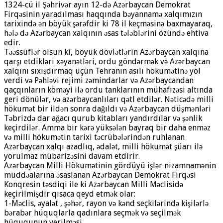
1324-cü il Şəhrivər ayın 12-də Azərbaycan Demokrat
Firqəsinin yaradılması haqqında bəyannamə xalqımızın
tarixində ən böyük şərəfdir ki 78 il keçməsinə baxmayaraq,
hələ də Azərbaycan xalqının əsas tələblərini özündə ehtiva
edir.
Təəssüflər olsun ki, böyük dövlətlərin Azərbaycan xalqına
qarşı etdikləri xəyanətləri, ordu göndərmək və Azərbaycan
xalqını sıxışdırmaq üçün Tehranın asılı hökumətinə yol
verdi və Pəhləvi rejimi zəmindarlar və Azərbaycandan
qaçqınların köməyi ilə ordu tanklarının mühafizəsi altında
geri dönülər, və azərbaycanlıları qətl etdilər. Nəticədə milli
hökumət bir ildən sonra dağıldı və Azərbaycan düşmənləri
Təbrizdə dar ağacı qurub kitabları yandırdılar və şənlik
keçirdilər. Amma bir kərə yüksələn bayraq bir daha enməz
və milli hökumətin tarixi təcrübələrindən ruhlanan
Azərbaycan xalqı azadlıq, ədalət, milli hökumət şüarı ilə
yorulmaz mübarizəsini davam etdirir.
Azərbaycan Milli Hökumətinin gördüyü işlər nizamnamənin
müddəalarına əsaslanan Azərbaycan Demokrat Firqəsi
Konqresin təsdiqi ile ki Azərbaycan Milli Məclisidə
keçirilmişdir qısaca qeyd etmək olar:
1-Məclis, əyalət , şəhər, rayon və kənd seçkilərində kişilərlə
bərabər hüquqlarla qadınlara seçmək və seçilmək
hüququnun verilməsi.