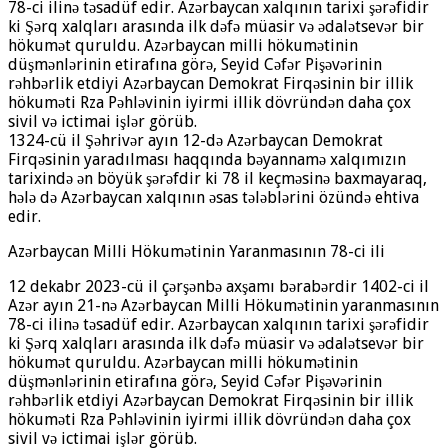
78-ci ilinə təsadüf edir. Azərbaycan xalqının tarixi şərəfidir
ki Şərq xalqları arasında ilk dəfə müasir və ədalətsevər bir
hökumət quruldu. Azərbaycan milli hökumətinin
düşmənlərinin etirafına görə, Seyid Cəfər Pişəvərinin
rəhbərlik etdiyi Azərbaycan Demokrat Firqəsinin bir illik
hökuməti Rza Pəhləvinin iyirmi illik dövründən daha çox
sivil və ictimai işlər görüb.
1324-cü il Şəhrivər ayın 12-də Azərbaycan Demokrat
Firqəsinin yaradılması haqqında bəyannamə xalqımızın
tarixində ən böyük şərəfdir ki 78 il keçməsinə baxmayaraq,
hələ də Azərbaycan xalqının əsas tələblərini özündə ehtiva
edir.
Azərbaycan Milli Hökumətinin Yaranmasının 78-ci ili
12 dekabr 2023-cü il çərşənbə axşamı bərabərdir 1402-ci il
Azər ayın 21-nə Azərbaycan Milli Hökumətinin yaranmasının
78-ci ilinə təsadüf edir. Azərbaycan xalqının tarixi şərəfidir
ki Şərq xalqları arasında ilk dəfə müasir və ədalətsevər bir
hökumət quruldu. Azərbaycan milli hökumətinin
düşmənlərinin etirafına görə, Seyid Cəfər Pişəvərinin
rəhbərlik etdiyi Azərbaycan Demokrat Firqəsinin bir illik
hökuməti Rza Pəhləvinin iyirmi illik dövründən daha çox
sivil və ictimai işlər görüb.