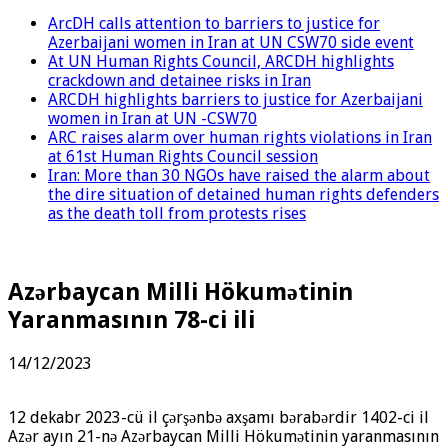
ArcDH calls attention to barriers to justice for
Azerbaijani women in Iran at UN CSW70 side event
At UN Human Rights Council, ARCDH highlights
crackdown and detainee risks in Iran
ARCDH highlights barriers to justice for Azerbaijani
women in Iran at UN -CSW70
ARC raises alarm over human rights violations in Iran
at 61st Human Rights Council session
Iran: More than 30 NGOs have raised the alarm about
the dire situation of detained human rights defenders
as the death toll from protests rises
Azərbaycan Milli Hökumətinin
Yaranmasının 78-ci ili
14/12/2023
12 dekabr 2023-cü il çərşənbə axşamı bərabərdir 1402-ci il
Azər ayın 21-nə Azərbaycan Milli Hökumətinin yaranmasının