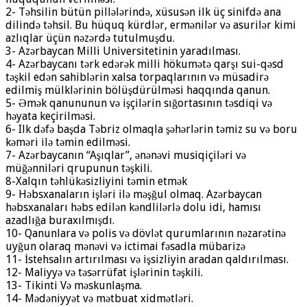
2- Təhsilin bütün pillələrində, xüsusən ilk üç sinifdə ana
dilində təhsil. Bu hüquq kürdlər, ermənilər və asurilər kimi
azlıqlar üçün nəzərdə tutulmuşdu.
3- Azərbaycan Milli Universitetinin yaradılması.
4- Azərbaycanı tərk edərək milli hökumətə qarşı sui-qəsd
təşkil edən sahiblərin xalsa torpaqlarının və müsadirə
edilmiş mülklərinin bölüşdürülməsi haqqında qanun.
5- Əmək qanununun və işçilərin sığortasının təsdiqi və
həyata keçirilməsi.
6- Ilk dəfə başda Təbriz olmaqla şəhərlərin təmiz su və boru
kəməri ilə təmin edilməsi.
7- Azərbaycanın “Aşıqlar”, ənənəvi musiqiçiləri və
müğənniləri qrupunun təşkili.
8-Xalqın təhlükəsizliyini təmin etmək
9- Həbsxanaların işləri ilə məşğul olmaq. Azərbaycan
həbsxanaları həbs edilən kəndlilərlə dolu idi, hamısı
azadlığa buraxılmışdı.
10- Qanunlara və polis və dövlət qurumlarının nəzarətinə
uyğun olaraq mənəvi və ictimai fəsadla mübarizə
11- İstehsalın artırılması və işsizliyin aradan qaldırılması.
12- Maliyyə və təsərrüfat işlərinin təşkili.
13- Tikinti Və məskunlaşma.
14- Mədəniyyət və mətbuat xidmətləri.