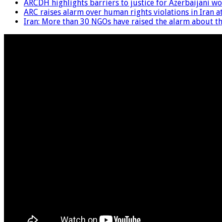
ARCDH highlights barriers to justice for Azerbaijani 
ARC raises alarm over human rights violations in Iran 
Iran: More than 30 NGOs have raised the alarm about the