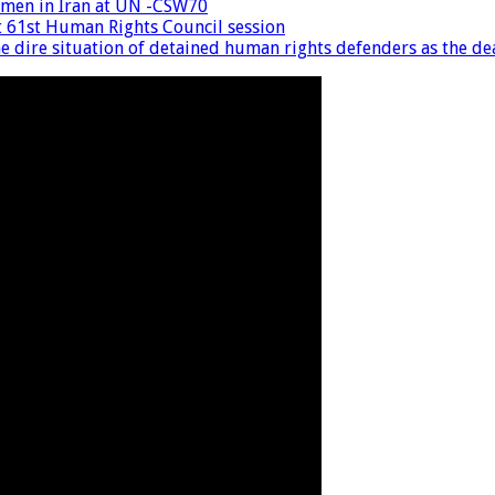
women in Iran at UN -CSW70
at 61st Human Rights Council session
 dire situation of detained human rights defenders as the dea