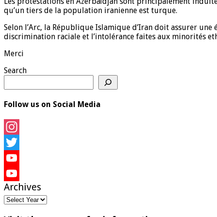
Les protestations en Azerbaïdjan sont principalement induites
qu’un tiers de la population iranienne est turque.
Selon l’Arc, la République Islamique d’Iran doit assurer une 
discrimination raciale et l’intolérance faites aux minorités et
Merci
Search
Follow us on Social Media
Instagram
Twitter
YouTube
Archives
YouTube
Channel