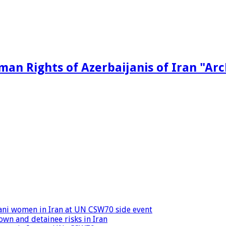
man Rights of Azerbaijanis of Iran "Ar
ijani women in Iran at UN CSW70 side event
wn and detainee risks in Iran