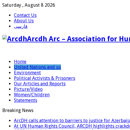
Saturday , August 8 2026
Contact Us
About Us
فارسی
Arcdh Arc – Association for Hu
Home
United Nations and us
Environment
Political Activists & Prisoners
Our Articles and Reports
Picture/Video
Women/Children
Statements
Breaking News
ArcDH calls attention to barriers to justice for Azerba
At UN Human Rights Council, ARCDH highlights crackdo