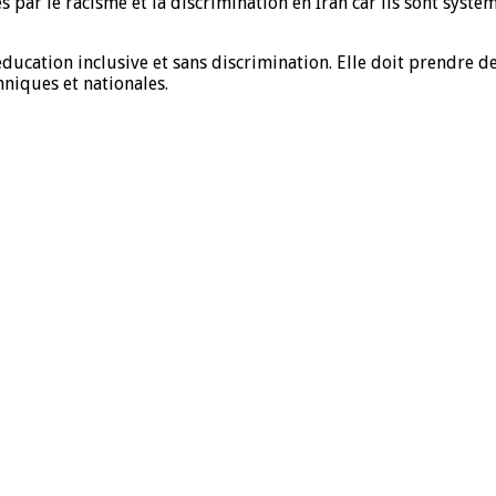
 par le racisme et la discrimination en Iran car ils sont systé
éducation inclusive et sans discrimination. Elle doit prendre d
hniques et nationales.